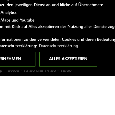
dazu den jeweiligen Dienst an und klicke auf Übernehmen:
Analytics
 Maps und Youtube
n mit Klick auf Alles akzeptieren der Nutzung aller Dienste zu
SZEITEN
WEITERE 
 Informationen zu den verwendeten Cookies und deren Bedeutung
Kawasaki News
geschlossen
Datenschutzerklärung:
Datenschutzerklärung
Kawasaki Hand
09:00 - 13:00 und 14:00 - 18:00
Kawasaki Bekle
ERNEHMEN
ALLES AKZEPTIEREN
09:00 - 13:00 und 14:00 - 18:00
Kawasaki Merc
g:
09:00 - 13:00 und 14:00 - 18:00
09:00 - 13:00 und 14:00 - 18:00
09:00 - 12:00
geschlossen