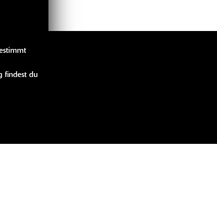
gestimmt
LINKS
 findest du
bücher
idung
handise