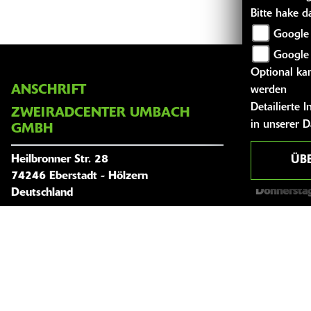
Bitte hake 
Google 
Google
Optional kan
ANSCHRIFT
ÖFFNUNG
werden
Detailierte
ZWEIRADCENTER UMBACH
Montag:
in unserer 
GMBH
Dienstag:
Heilbronner Str. 28
ÜB
Mittwoch:
74246 Eberstadt - Hölzern
Donnersta
Deutschland
Freitag:
Telefon:
0049 (0) 7134 -
Samstag:
9197207
Sonntag:
Tel. mobil:
4915201703285
Fax:
07134 - 9197208
Website: