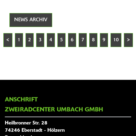
NEWS ARCHIV
<
1
2
3
4
5
6
7
8
9
10
>
ANSCHRIFT
ZWEIRADCENTER UMBACH GMBH
Heilbronner Str. 28
74246 Eberstadt - Hölzern