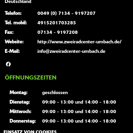
Deutschland
Telefon:
0049 (0) 7134 - 9197207
Tel. mobil:
4915201703285
Fax:
07134 - 9197208
Website:
http://www.zweiradcenter-umbach.de/
E-Mail:
info@zweiradcenter-umbach.de
ÖFFNUNGSZEITEN
Montag:
geschlossen
Dienstag:
09:00 - 13:00 und 14:00 - 18:00
Mittwoch:
09:00 - 13:00 und 14:00 - 18:00
Donnerstag:
09:00 - 13:00 und 14:00 - 18:00
Freitag:
09:00 - 13:00 und 14:00 - 18:00
EINSATZ VON COOKIES