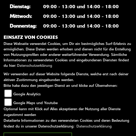
Dienstag:
09:00 - 13:00 und 14:00 - 18:00
Mittwoch:
09:00 - 13:00 und 14:00 - 18:00
Donnerstag:
09:00 - 13:00 und 14:00 - 18:00
Freitag:
09:00 - 13:00 und 14:00 - 18:00
EINSATZ VON COOKIES
Diese Webseite verwendet Cookies, um Dir ein bestmögliches Surf-Erlebnis zu
Samstag:
09:00 - 12:00
ermöglichen. Diese Daten werden erhoben und dienen nicht für die Erstellung
von Nutzungsprofilen oder anderer weiterführender Verwendung. Sämtliche
Sonntag:
geschlossen
Informationen zu verwendeten Cookies und eingebundenen Diensten findest
du hier:
Datenschutzerklärung
Wir verwenden auf dieser Website folgende Dienste, welche erst nach deiner
WEITERE LINKS
aktiven Zustimmung eingebunden werden.
Bitte hake dazu den jeweiligen Dienst an und klicke auf Übernehmen:
Kawasaki News
Google Analytics
Kawasaki Handbücher
Google Maps und Youtube
Kawasaki Bekleidung
Optional kann mit Klick auf Alles akzeptieren der Nutzung aller Dienste
Kawasaki Merchandise
zugestimmt werden
Detailierte Informationen zu den verwendeten Cookies und deren Bedeutung
findest du in unserer Datenschutzerklärung:
Datenschutzerklärung
AGB
Impressum
Datenschutz
Disclaimer
Barrierefreiheit