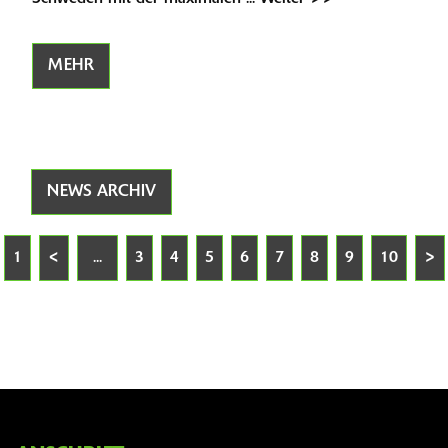
MEHR
NEWS ARCHIV
1
<
...
3
4
5
6
7
8
9
10
>